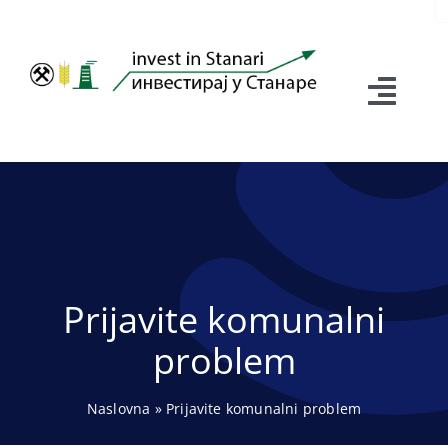
fo
Skip
to
content
Toggl
Navig
O NAMA
ZAŠTO INVESTIRATI
INFORMACIJE
Prijavite komunalni
PRIVREDA
problem
PRIVREDNI SAVJET
Naslovna
»
Prijavite komunalni problem
POSLOVNE ZONE